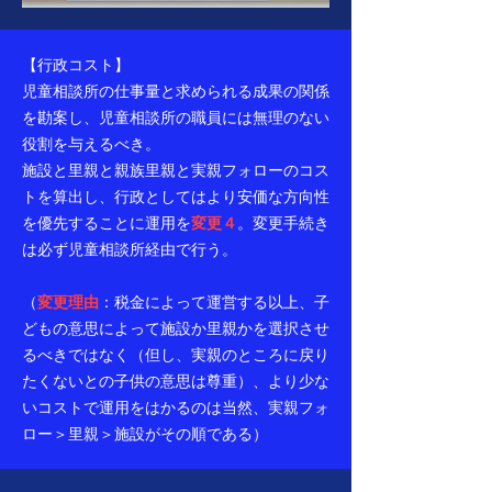
【行政コスト】
児童相談所の仕事量と求められる成果の関係
を勘案し、児童相談所の職員には無理のない
役割を与えるべき。
施設と里親と親族里親と実親フォローのコス
トを算出し、行政としてはより安価な方向性
を優先することに運用を
変更４
。変更手続き
は必ず児童相談所経由で行う。
（
変更理由
：税金によって運営する以上、子
どもの意思によって施設か里親かを選択させ
るべきではなく（但し、実親のところに戻り
たくないとの子供の意思は尊重）、より少な
いコストで運用をはかるのは当然、実親フォ
ロー＞里親＞施設がその順である）