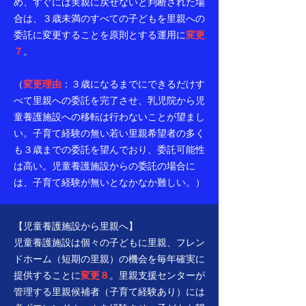
め、すぐには実親に戻せないと判断された場
合は、３歳未満のすべての子どもを里親への
委託に変更することを原則とする運用に
変更
７
。
（
変更理由
：３歳になるまでにできるだけす
べて里親への委託を完了させ、乳児院から児
童養護施設への移転は行わないことが望まし
い。子育て経験の無い若い里親希望者の多く
も３歳までの委託を望んでおり、委託可能性
は高い。児童養護施設からの委託の場合に
は、子育て経験が無いとなかなか難しい。）
【児童養護施設から里親へ】
児童養護施設は個々の子どもに里親、フレン
ドホーム（短期の里親）の機会を毎年確実に
提供することに
変更８
。里親支援センターが
管理する里親候補者（子育て経験あり）には