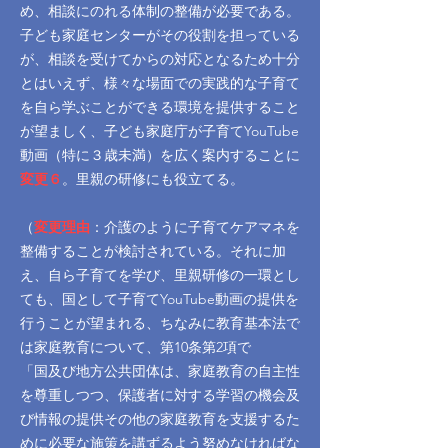
め、相談にのれる体制の整備が必要である。
子ども家庭センターがその役割を担っている
が、相談を受けてからの対応となるため十分
とはいえず、様々な場面での実践的な子育て
を自ら学ぶことができる環境を提供すること
が望ましく、子ども家庭庁が子育てYouTube
動画（特に３歳未満）を広く案内することに
変更６
。里親の研修にも役立てる。
（
変更理由
：介護のように子育てケアマネを
整備することが検討されている。それに加
え、自ら子育てを学び、里親研修の一環とし
ても、国として子育てYouTube動画の提供を
行うことが望まれる、ちなみに教育基本法で
は家庭教育について、第10条第2項で
「国及び地方公共団体は、家庭教育の自主性
を尊重しつつ、保護者に対する学習の機会及
び情報の提供その他の家庭教育を支援するた
めに必要な施策を講ずるよう努めなければな