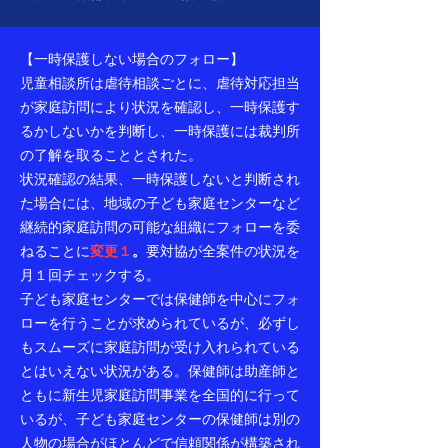
【一時保護しない場合のフォロー】
児童相談所は虐待相談ごとに、虐待対応担当
が家庭訪問により状況を確認し、一時保護す
るかしないかを判断し、一時保護には裁判所
の了解を取ることとされた。
状況確認の結果、一時保護しないと判断され
た場合には、地域の子ども家庭センターなど
継続的家庭訪問の可能な組織にフォローを委
ねることに
変更１
。
要対協が全案件の状況を
月１回チェックする。
子ども家庭センターでは保健師を中心にフォ
ローを行うことが求められているが、必ずし
もスムーズに家庭訪問が受け入れられている
とはいえない状況がある。保健師は助産師と
ともに新生児家庭訪問事業を全国的に行って
いるが、子ども家庭センターの保健師は別の
人物の場合がほとんどで信頼関係が構築され