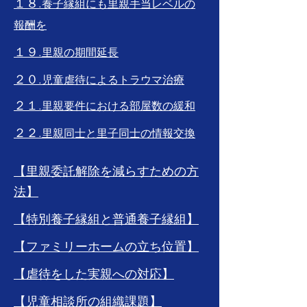
１８.
養子縁組にも里親手当レベルの
報酬を
１９.
里親の期間延長
２０.
児童虐待によるトラウマ治療
２１.
里親要件における部屋数の緩和
２２.
里親同士と里子同士の情報交換
【里親委託解除を減らすための方
法】
【特別養子縁組と普通養子縁組】
【ファミリーホームの立ち位置】
【虐待をした実親への対応】
【児童相談所の組織課題】