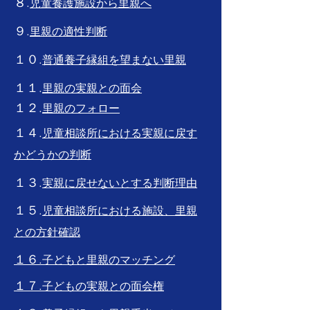
８.
児童養護施設から里親へ
９.
里親の適性判断
１０.
普通養子縁組を望まない里親
１１.
里親の実親との面会
１２.
里親のフォロー
１４.
児童相談所における実親に戻す
かどうかの判断
１３.
実親に戻せないとする判断理由
１５.
児童相談所における施設、里親
との方針確認
１６.
子どもと里親のマッチング
１７.
子どもの実親との面会権