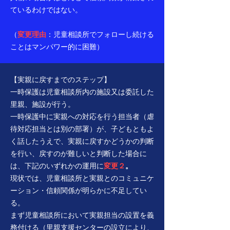
ているわけではない。
（
変更理由
：児童相談所でフォローし続ける
ことはマンパワー的に困難）
【実親に戻すまでのステップ】
一時保護は児童相談所内の施設又は委託した
里親、施設が行う。
一時保護中に実親への対応を行う担当者（虐
待対応担当とは別の部署）が、子どもともよ
く話したうえで、実親に戻すかどうかの判断
を行い、戻すのが難しいと判断した場合に
は、下記のいずれかの運用に
変更２
。
現状では、児童相談所と実親とのコミュニケ
ーション・信頼関係が明らかに不足してい
る。
まず児童相談所において実親担当の設置を義
務付ける（里親支援センターの設立により、