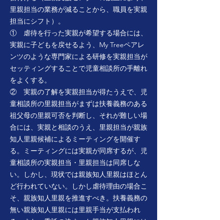
里親担当の業務が減ることから、職員を実親
担当にシフト）。
① 虐待を行った実親が希望する場合には、
実親に子どもを戻せるよう、My Treeペアレ
ンツのような専門家による研修を実親担当が
セッティングすることで児童相談所の手離れ
をよくする。
② 実親の了解を実親担当が得たうえで、児
童相談所の里親担当がまずは扶養義務のある
祖父母の里親可否を判断し、それが難しい場
合には、実親と相談のうえ、里親担当が親族
知人里親候補によるミーティングを開催す
る。ミーティングには実親が同席するが、児
童相談所の実親担当・里親担当は同席しな
い。しかし、現状では親族知人里親はほとん
ど行われていない。しかし虐待理由の場合こ
そ、親族知人里親を推進すべき。扶養義務の
無い親族知人里親には里親手当が支払われ