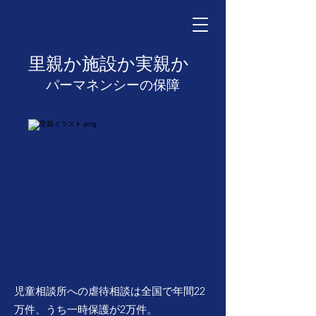
里親か施設か実親か
パーマネンシーの保障
児童相談所への虐待相談は全国で年間22
万件、うち一時保護が2万件。