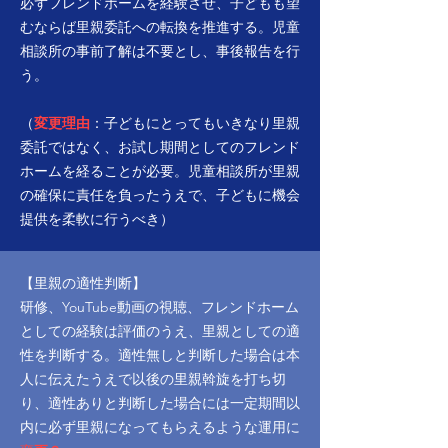
必ずフレンドホームを経験させ、子どもも望
むならば里親委託への転換を推進する。児童
相談所の事前了解は不要とし、事後報告を行
う。
（
変更理由
：子どもにとってもいきなり里親
委託ではなく、お試し期間としてのフレンド
ホームを経ることが必要。児童相談所が里親
の確保に責任を負ったうえで、子どもに機会
提供を柔軟に行うべき）
【里親の適性判断】
研修、YouTube動画の視聴、フレンドホーム
としての経験は評価のうえ、里親としての適
性を判断する。適性無しと判断した場合は本
人に伝えたうえで以後の里親斡旋を打ち切
り、適性ありと判断した場合には一定期間以
内に必ず里親になってもらえるような運用に