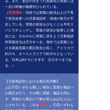
る。また、委託の決まった親族知人里親には
一定の研修が義務付けられている。
（
変更理由
：現状では実親の経済および子育
て状況改善への児童相談所・地域の努力が不
足している。実親の状況を少なくとも半年ス
パンでチェックし、実親の状況が改善した場
合には、すみやかに実親に戻すよう児童相談
所実親担当は尽力すべき。海外では里親にお
ける親族里親の委託割合が高く、アメリカで
約25％、オーストラリアで約35％となってい
る。日本は約1％にすぎず、注力すべきであ
る。）
【児童相談所における委託先判断】
上記①②いずれも難しい場合に里親か施設へ
の委託を行う。その際に里親・施設を問わ
ず、実親から委託の了解を取らねばならない
とされている。これを
変更３
。
①②いずれも