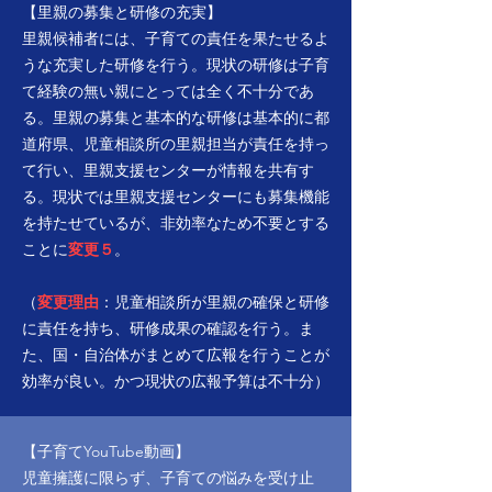
【里親の募集と研修の充実】
里親候補者には、子育ての責任を果たせるよ
うな充実した研修を行う。現状の研修は子育
て経験の無い親にとっては全く不十分であ
る。里親の募集と基本的な研修は基本的に都
道府県、児童相談所の里親担当が責任を持っ
て行い、里親支援センターが情報を共有す
る。現状では里親支援センターにも募集機能
を持たせているが、非効率なため不要とする
ことに
変更５
。
（
変更理由
：児童相談所が里親の確保と研修
に責任を持ち、研修成果の確認を行う。ま
た、国・自治体がまとめて広報を行うことが
効率が良い。かつ現状の広報予算は不十分）
【子育てYouTube動画】
児童擁護に限らず、子育ての悩みを受け止