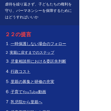
虐待を繰り返さず、子どもたちの権利を
守り、パーマネンシーを保障するために
はどうすればいいか
​２２の提言
１.
一時保護しない場合のフォロー
２.
実親に戻すまでのステップ
３.
児童相談所における委託先判断
４.
行政コスト
５.
里親の募集と研修の充実
６.
子育てYouTube動画
７.
乳児院から里親へ