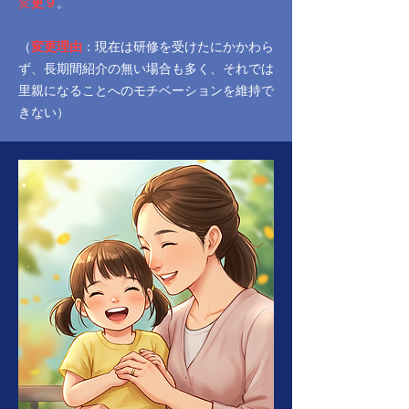
変
更９
。
（
変更理由
：現在は研修を受けたにかかわら
ず、長期間紹介の無い場合も多く、それでは
里親になることへのモチベーションを維持で
きない）