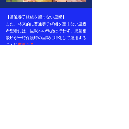
【普通養子縁組を望まない里親】
また、将来的に普通養子縁組を望まない里親
希望者には、里親への斡旋は行わず、児童相
談所が一時保護時の里親に特化して運用する
ことに
変更１０
。
（
変更理由
：パーマネンシーを保障するに
は、普通養子縁組の可能性の無い里親には里
親になってもらわないことが子どもの利益に
なるため。但し、いつでも普通養子縁組を望
む運用に変更可能とする。）
【里親の実親との面会】
また、里親になるタイミングで、児童相談所
担当者とともに、施設にて実親に会ってもら
うことを原則とするよう
変更１１
。現実は実